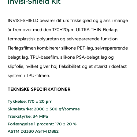
Invisi-Shield Kit
INVISI-SHIELD bevarer dit urs friske glød og glans i mange
år fremover med den 170±20μm ULTRA THIN
Flerlags
termoplastisk polyuretan og selvreparerende funktion.
Flerlagsfilmen kombinerer silikone PET-lag, selvreparerende
belagt lag, TPU-basefilm, silikone PSA-belagt lag og
slipfolie, hvilket giver høj fleksibilitet og et stærkt ridsefast
system i TPU-filmen.
TEKNISKE SPECIFIKATIONER
Tykkelse: 170 ± 20 μm
Skrælstyrke: 2000 ± 500 gf/tomme
Trækstyrke: 34 MPa
Forlængelse i procent: 170 ± 20 %
ASTM D3330 ASTM D882