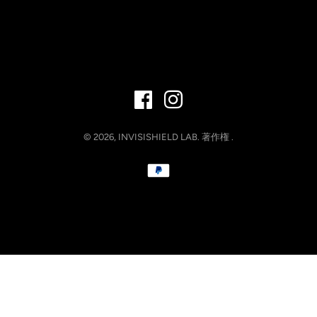
© 2026,
INVISISHIELD LAB
.
著作権
.