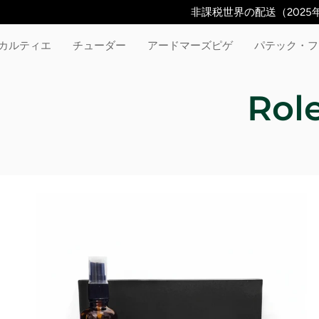
コ
非課税世界の配送（2025年
ン
テ
カルティエ
チューダー
アードマーズピゲ
パテック・フ
ン
ツ
に
Role
ス
キ
ッ
プ
し
ま
す