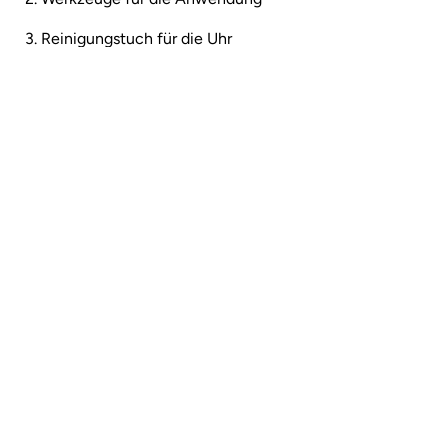
3. Reinigungstuch für die Uhr
4. INVISI-SHIELD Schutzfolie
(UHR NICHT INBEGRIFFEN)
Wenn Sie sich für INVISI-SHIELD für Ihre Uhr
entscheiden, achten Sie darauf, dass es gut zu Ihrer Uhr
passt. Überprüfen Sie das Modell Ihres INVISI-SHIELD-
Kits. Sollte es nicht passen, wenden Sie sich bitte an
unseren Kundenservice.
Häufig gestellte Fragen