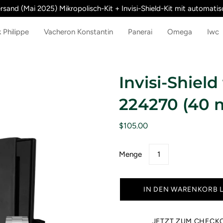
rsand (Mai 2025) Mikropolisch-Kit + Invisi-Shield-Kit mit automatisc
 Philippe
Vacheron Konstantin
Panerai
Omega
Iwc
Invisi-Shield
224270 (40 
$105.00
Menge
IN DEN WARENKORB 
JETZT ZUM CHECK