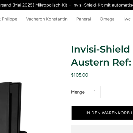
rsand (Mai 2025) Mikropolisch-Kit + Invisi-Shield-Kit mit automatisc
 Philippe
Vacheron Konstantin
Panerai
Omega
Iwc
Invisi-Shiel
Austern Ref
$105.00
Menge
IN DEN WARENKORB 