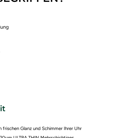
dung
e
it
 frischen Glanz und Schimmer Ihrer Uhr
70±20μm ULTRA THIN
Mehrschichtiges