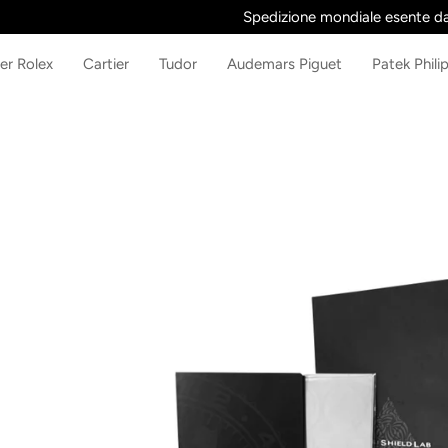
Salta
Spedizione mondiale esente da t
al
contenuto
er Rolex
Cartier
Tudor
Audemars Piguet
Patek Phili