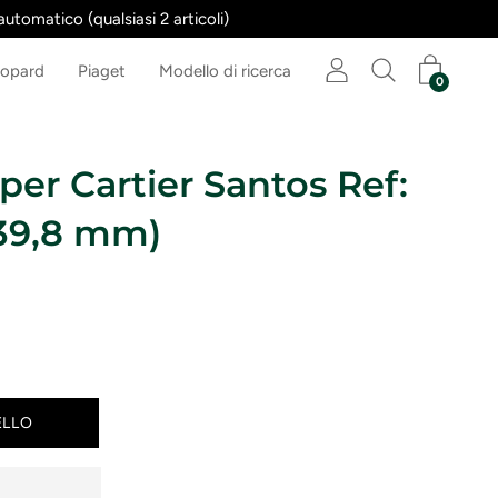
utomatico (qualsiasi 2 articoli)
opard
Piaget
Modello di ricerca
0
 per Cartier Santos Ref:
39,8 mm)
ELLO