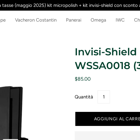
asse (maggio 2025) kit micropolish + kit invisi-shield con sconto a
ppe
Vacheron Costantin
Panerai
Omega
IWC
Ch
Invisi-Shield
WSSA0018 (
$85.00
Quantità
AGGIUNGI AL CARR