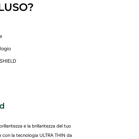
CLUSO?
ne
ologio
I-SHIELD
ld
illantezza e la brillantezza del tuo
ire con la tecnologia ULTRA THIN da